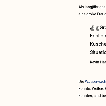
Als langjährige
eine große Freud
„Ein Gr
Egal ob
Kusche
Situat
Kevin Ha
Die
Wasserwach
konnte. Weitere 
könnten, sind be