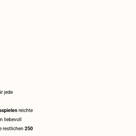
r jede
sspielen
reichte
 liebevoll
e restlichen
250