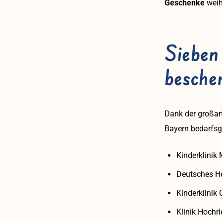
Geschenke
weih
Sieben
besche
Dank der großar
Bayern bedarfsge
Kinderklinik
Deutsches H
Kinderklinik
Klinik Hochri