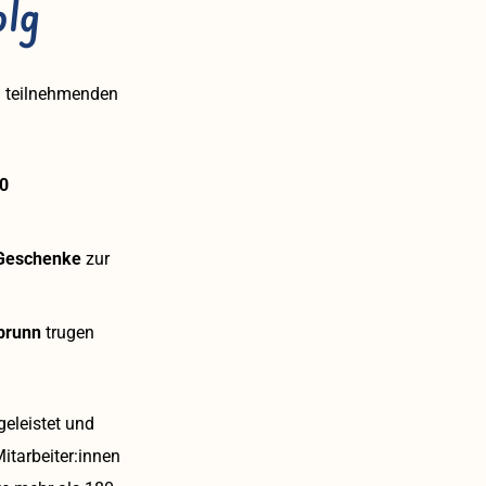
olg
n teilnehmenden
0
 Geschenke
zur
brunn
trugen
geleistet und
itarbeiter:innen