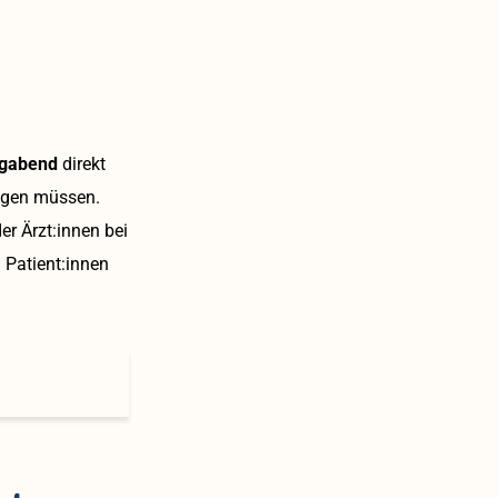
igabend
direkt
ngen müssen.
r Ärzt:innen bei
 Patient:innen