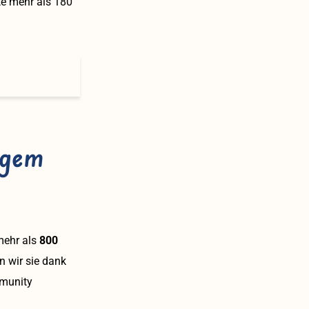
e mehr als 180
igem
mehr als
800
n wir sie dank
mmunity